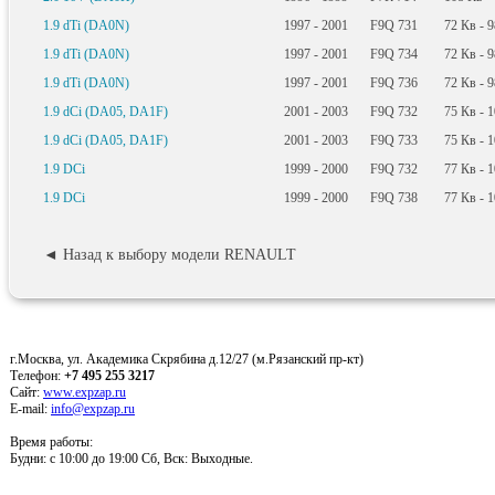
1.9 dTi (DA0N)
1997 - 2001
F9Q 731
72
Кв
- 
1.9 dTi (DA0N)
1997 - 2001
F9Q 734
72
Кв
- 
1.9 dTi (DA0N)
1997 - 2001
F9Q 736
72
Кв
- 
1.9 dCi (DA05, DA1F)
2001 - 2003
F9Q 732
75
Кв
- 
1.9 dCi (DA05, DA1F)
2001 - 2003
F9Q 733
75
Кв
- 
1.9 DCi
1999 - 2000
F9Q 732
77
Кв
- 
1.9 DCi
1999 - 2000
F9Q 738
77
Кв
- 
◄ Назад к выбору модели RENAULT
г.Москва, ул. Академика Скрябина д.12/27 (м.Рязанский пр-кт)
Телефон:
+7 495 255 3217
Сайт:
www.expzap.ru
E-mail:
info@expzap.ru
Время работы:
Будни: c 10:00 до 19:00 Сб, Вск: Выходные.