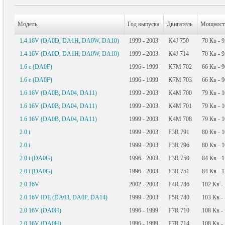
Модель
Год выпуска
Двигатель
Мощност
1.4 16V (DA0D, DA1H, DA0W, DA10)
1999 - 2003
K4J 750
70
Кв
- 
1.4 16V (DA0D, DA1H, DA0W, DA10)
1999 - 2003
K4J 714
70
Кв
- 
1.6 e (DA0F)
1996 - 1999
K7M 702
66
Кв
- 
1.6 e (DA0F)
1996 - 1999
K7M 703
66
Кв
- 
1.6 16V (DA0B, DA04, DA11)
1999 - 2003
K4M 700
79
Кв
- 
1.6 16V (DA0B, DA04, DA11)
1999 - 2003
K4M 701
79
Кв
- 
1.6 16V (DA0B, DA04, DA11)
1999 - 2003
K4M 708
79
Кв
- 
2.0 i
1999 - 2003
F3R 791
80
Кв
- 
2.0 i
1999 - 2003
F3R 796
80
Кв
- 
2.0 i (DA0G)
1996 - 2003
F3R 750
84
Кв
- 
2.0 i (DA0G)
1996 - 2003
F3R 751
84
Кв
- 
2.0 16V
2002 - 2003
F4R 746
102
Кв
-
2.0 16V IDE (DA03, DA0P, DA14)
1999 - 2003
F5R 740
103
Кв
-
2.0 16V (DA0H)
1996 - 1999
F7R 710
108
Кв
-
2.0 16V (DA0H)
1996 - 1999
F7R 714
108
Кв
-