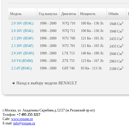
Модель
Год выпуска
Двигатель
Мощность
Объём
3
2.0 16V (B54L)
1996 - 2000
N7Q 710
100
Кв
- 136
Лс
1948
См
3
2.0 16V (B54L)
1996 - 2000
N7Q 711
100
Кв
- 136
Лс
1948
См
3
2.5 20V (B54F)
1996 - 2000
N7U 700
121
Кв
- 165
Лс
2435
См
3
2.5 20V (B54F)
1996 - 2000
N7U 701
121
Кв
- 165
Лс
2435
См
3
2.9 24V (B54N)
1999 - 2000
L7X 713
140
Кв
- 190
Лс
2946
См
3
3.0 V6 (B54M)
1996 - 2000
Z7X 755
123
Кв
- 167
Лс
2963
См
3
2.2 dT (B54G)
1996 - 2000
G8T 740
83
Кв
- 113
Лс
2188
См
◄ Назад к выбору модели RENAULT
г.Москва, ул. Академика Скрябина д.12/27 (м.Рязанский пр-кт)
Телефон:
+7 495 255 3217
Сайт:
www.expzap.ru
E-mail:
info@expzap.ru