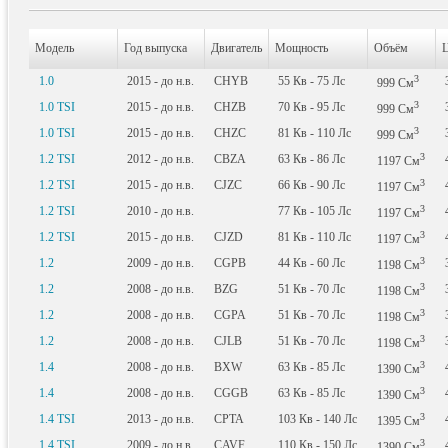
Модель
Год выпуска
Двигатель
Мощность
Объём
Ц
3
1.0
2015 - до н.в.
CHYB
55
Кв
- 75
Лс
999
См
3
1.0 TSI
2015 - до н.в.
CHZB
70
Кв
- 95
Лс
999
См
3
1.0 TSI
2015 - до н.в.
CHZC
81
Кв
- 110
Лс
999
См
3
1.2 TSI
2012 - до н.в.
CBZA
63
Кв
- 86
Лс
1197
См
3
1.2 TSI
2015 - до н.в.
CJZC
66
Кв
- 90
Лс
1197
См
3
1.2 TSI
2010 - до н.в.
77
Кв
- 105
Лс
1197
См
3
1.2 TSI
2015 - до н.в.
CJZD
81
Кв
- 110
Лс
1197
См
3
1.2
2009 - до н.в.
CGPB
44
Кв
- 60
Лс
1198
См
3
1.2
2008 - до н.в.
BZG
51
Кв
- 70
Лс
1198
См
3
1.2
2008 - до н.в.
CGPA
51
Кв
- 70
Лс
1198
См
3
1.2
2008 - до н.в.
CJLB
51
Кв
- 70
Лс
1198
См
3
1.4
2008 - до н.в.
BXW
63
Кв
- 85
Лс
1390
См
3
1.4
2008 - до н.в.
CGGB
63
Кв
- 85
Лс
1390
См
3
1.4 TSI
2013 - до н.в.
CPTA
103
Кв
- 140
Лс
1395
См
3
1.4 TSI
2009 - до н.в.
CAVF
110
Кв
- 150
Лс
1390
См