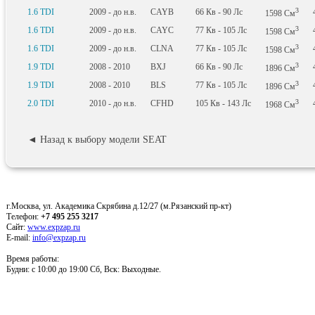
3
1.6 TDI
2009 - до н.в.
CAYB
66
Кв
- 90
Лс
1598
См
3
1.6 TDI
2009 - до н.в.
CAYC
77
Кв
- 105
Лс
1598
См
3
1.6 TDI
2009 - до н.в.
CLNA
77
Кв
- 105
Лс
1598
См
3
1.9 TDI
2008 - 2010
BXJ
66
Кв
- 90
Лс
1896
См
3
1.9 TDI
2008 - 2010
BLS
77
Кв
- 105
Лс
1896
См
3
2.0 TDI
2010 - до н.в.
CFHD
105
Кв
- 143
Лс
1968
См
◄ Назад к выбору модели SEAT
г.Москва, ул. Академика Скрябина д.12/27 (м.Рязанский пр-кт)
Телефон:
+7 495 255 3217
Сайт:
www.expzap.ru
E-mail:
info@expzap.ru
Время работы:
Будни: c 10:00 до 19:00 Сб, Вск: Выходные.