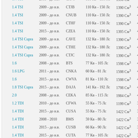
3
1.4 TSI
2009 - до н.в.
CTJB
110
Кв
- 150
Лс
1390
См
3
1.4 TSI
2009 - до н.в.
CNUB
110
Кв
- 150
Лс
1390
См
3
1.4 TSI
2009 - до н.в.
CTHF
110
Кв
- 150
Лс
1390
См
3
1.4 TSI
2015 - до н.в.
CZEA
110
Кв
- 150
Лс
1395
См
3
1.4 TSI Cupra
2009 - до н.в.
CAVE
132
Кв
- 180
Лс
1390
См
3
1.4 TSI Cupra
2009 - до н.в.
CTHE
132
Кв
- 180
Лс
1390
См
3
1.4 TSI Cupra
2009 - до н.в.
CTJC
132
Кв
- 180
Лс
1390
См
3
1.6
2008 - до н.в.
BTS
77
Кв
- 105
Лс
1598
См
3
1.6 LPG
2011 - до н.в.
CNKA
60
Кв
- 81
Лс
1598
См
3
1.6
2015 - до н.в.
CWVA
81
Кв
- 110
Лс
1598
См
3
1.8 TSI Cupra
2015 - до н.в.
DAJA
141
Кв
- 192
Лс
1798
См
3
2.0
2008 - до н.в.
CEKA
85
Кв
- 115
Лс
1984
См
3
1.2 TDI
2010 - до н.в.
CFWA
55
Кв
- 75
Лс
1199
См
3
1.4 TDI
2015 - до н.в.
CUSA
55
Кв
- 75
Лс
1422
См
3
1.4 TDI
2008 - 2010
BMS
59
Кв
- 80
Лс
1422
См
3
1.4 TDI
2015 - до н.в.
CUSB
66
Кв
- 90
Лс
1422
См
3
1.4 TDI
2015 - до н.в.
CUTA
77
Кв
- 105
Лс
1422
См