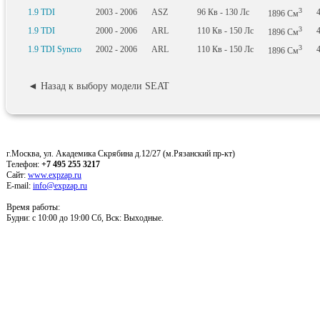
3
1.9 TDI
2003 - 2006
ASZ
96
Кв
- 130
Лс
1896
См
3
1.9 TDI
2000 - 2006
ARL
110
Кв
- 150
Лс
1896
См
3
1.9 TDI Syncro
2002 - 2006
ARL
110
Кв
- 150
Лс
1896
См
◄ Назад к выбору модели SEAT
г.Москва, ул. Академика Скрябина д.12/27 (м.Рязанский пр-кт)
Телефон:
+7 495 255 3217
Сайт:
www.expzap.ru
E-mail:
info@expzap.ru
Время работы:
Будни: c 10:00 до 19:00 Сб, Вск: Выходные.