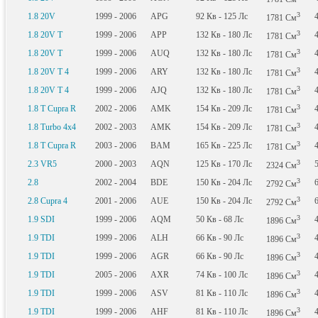
3
1.8 20V
1999 - 2006
APG
92
Кв
- 125
Лс
1781
См
3
1.8 20V T
1999 - 2006
APP
132
Кв
- 180
Лс
1781
См
3
1.8 20V T
1999 - 2006
AUQ
132
Кв
- 180
Лс
1781
См
3
1.8 20V T 4
1999 - 2006
ARY
132
Кв
- 180
Лс
1781
См
3
1.8 20V T 4
1999 - 2006
AJQ
132
Кв
- 180
Лс
1781
См
3
1.8 T Cupra R
2002 - 2006
AMK
154
Кв
- 209
Лс
1781
См
3
1.8 Turbo 4x4
2002 - 2003
AMK
154
Кв
- 209
Лс
1781
См
3
1.8 T Cupra R
2003 - 2006
BAM
165
Кв
- 225
Лс
1781
См
3
2.3 VR5
2000 - 2003
AQN
125
Кв
- 170
Лс
2324
См
3
2.8
2002 - 2004
BDE
150
Кв
- 204
Лс
2792
См
3
2.8 Cupra 4
2001 - 2006
AUE
150
Кв
- 204
Лс
2792
См
3
1.9 SDI
1999 - 2006
AQM
50
Кв
- 68
Лс
1896
См
3
1.9 TDI
1999 - 2006
ALH
66
Кв
- 90
Лс
1896
См
3
1.9 TDI
1999 - 2006
AGR
66
Кв
- 90
Лс
1896
См
3
1.9 TDI
2005 - 2006
AXR
74
Кв
- 100
Лс
1896
См
3
1.9 TDI
1999 - 2006
ASV
81
Кв
- 110
Лс
1896
См
3
1.9 TDI
1999 - 2006
AHF
81
Кв
- 110
Лс
1896
См