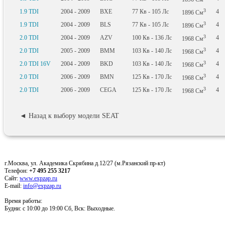
3
1.9 TDI
2004 - 2009
BXE
77
Кв
- 105
Лс
4
1896
См
3
1.9 TDI
2004 - 2009
BLS
77
Кв
- 105
Лс
4
1896
См
3
2.0 TDI
2004 - 2009
AZV
100
Кв
- 136
Лс
4
1968
См
3
2.0 TDI
2005 - 2009
BMM
103
Кв
- 140
Лс
4
1968
См
3
2.0 TDI 16V
2004 - 2009
BKD
103
Кв
- 140
Лс
4
1968
См
3
2.0 TDI
2006 - 2009
BMN
125
Кв
- 170
Лс
4
1968
См
3
2.0 TDI
2006 - 2009
CEGA
125
Кв
- 170
Лс
4
1968
См
◄ Назад к выбору модели SEAT
г.Москва, ул. Академика Скрябина д.12/27 (м.Рязанский пр-кт)
Телефон:
+7 495 255 3217
Сайт:
www.expzap.ru
E-mail:
info@expzap.ru
Время работы:
Будни: c 10:00 до 19:00 Сб, Вск: Выходные.