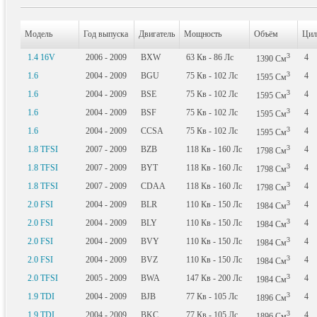
Модель
Год выпуска
Двигатель
Мощность
Объём
Цил
3
1.4 16V
2006 - 2009
BXW
63
Кв
- 86
Лс
4
1390
См
3
1.6
2004 - 2009
BGU
75
Кв
- 102
Лс
4
1595
См
3
1.6
2004 - 2009
BSE
75
Кв
- 102
Лс
4
1595
См
3
1.6
2004 - 2009
BSF
75
Кв
- 102
Лс
4
1595
См
3
1.6
2004 - 2009
CCSA
75
Кв
- 102
Лс
4
1595
См
3
1.8 TFSI
2007 - 2009
BZB
118
Кв
- 160
Лс
4
1798
См
3
1.8 TFSI
2007 - 2009
BYT
118
Кв
- 160
Лс
4
1798
См
3
1.8 TFSI
2007 - 2009
CDAA
118
Кв
- 160
Лс
4
1798
См
3
2.0 FSI
2004 - 2009
BLR
110
Кв
- 150
Лс
4
1984
См
3
2.0 FSI
2004 - 2009
BLY
110
Кв
- 150
Лс
4
1984
См
3
2.0 FSI
2004 - 2009
BVY
110
Кв
- 150
Лс
4
1984
См
3
2.0 FSI
2004 - 2009
BVZ
110
Кв
- 150
Лс
4
1984
См
3
2.0 TFSI
2005 - 2009
BWA
147
Кв
- 200
Лс
4
1984
См
3
1.9 TDI
2004 - 2009
BJB
77
Кв
- 105
Лс
4
1896
См
3
1.9 TDI
2004 - 2009
BKC
77
Кв
- 105
Лс
4
1896
См