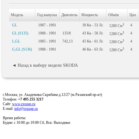
Модель
Год выпуска
Двигатель
Мощность
Объём
Цил.
3
GL
1987 - 1991
39
Кв
- 53
Лс
4
1280
См
3
GL (S135)
1988 - 1991
135/8
43
Кв
- 58
Лс
4
1280
См
3
L,GL
1985 - 1991
742,13
45
Кв
- 61
Лс
4
1280
См
3
G,GL (S136)
1988 - 1991
46
Кв
- 63
Лс
4
1280
См
◄ Назад к выбору модели SKODA
г.Москва, ул. Академика Скрябина д.12/27 (м.Рязанский пр-кт)
Телефон:
+7 495 255 3217
Сайт:
www.expzap.ru
E-mail:
info@expzap.ru
Время работы:
Будни: c 10:00 до 19:00 Сб, Вск: Выходные.