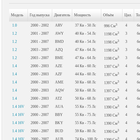
Модель
Год выпуска
Двигатель
Мощность
Объём
Цил.
То
3
1.0
2000 - 2002
ARV
37
Кв
- 50
Лс
4
б
996
См
3
1.2
2001 - 2007
AWY
40
Кв
- 54
Лс
3
б
1198
См
3
1.2
2001 - 2007
BMD
40
Кв
- 54
Лс
3
б
1198
См
3
1.2
2003 - 2007
AZQ
47
Кв
- 64
Лс
3
б
1198
См
3
1.2
2003 - 2007
BME
47
Кв
- 64
Лс
3
б
1198
См
3
1.4
2000 - 2003
AZE
44
Кв
- 60
Лс
4
б
1397
См
3
1.4
2000 - 2003
AZF
44
Кв
- 60
Лс
4
б
1397
См
3
1.4
2000 - 2003
AME
50
Кв
- 68
Лс
4
б
1397
См
3
1.4
2000 - 2003
AQW
50
Кв
- 68
Лс
4
б
1397
См
3
1.4
2000 - 2003
ATZ
50
Кв
- 68
Лс
4
б
1397
См
3
1.4 16V
2000 - 2007
AUA
55
Кв
- 75
Лс
4
б
1390
См
3
1.4 16V
2000 - 2007
BBY
55
Кв
- 75
Лс
4
б
1390
См
3
1.4 16V
2000 - 2007
BKY
55
Кв
- 75
Лс
4
б
1390
См
3
1.4 16V
2006 - 2007
BUD
59
Кв
- 80
Лс
4
б
1390
См
3
1.4 16V
2000 - 2007
AUB
74
Кв
- 100
Лс
4
б
1390
См