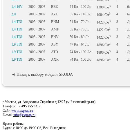
3
1.4 16V
2000 - 2007
BBZ
74
Кв
- 100
Лс
4
б
1390
См
3
2.0
2000 - 2007
AZL
85
Кв
- 116
Лс
4
б
1984
См
3
1.4 TDI
2005 - 2007
BNM
51
Кв
- 70
Лс
3
Д
1422
См
3
1.4 TDI
2003 - 2007
AMF
55
Кв
- 75
Лс
3
Д
1422
См
3
1.4 TDI
2005 - 2007
BNV
59
Кв
- 80
Лс
3
Д
1422
См
3
1.9 SDI
2000 - 2007
ASY
47
Кв
- 64
Лс
4
Д
1896
См
3
1.9 TDI
2000 - 2007
ATD
74
Кв
- 100
Лс
4
Д
1896
См
3
1.9 TDI
2000 - 2007
AXR
74
Кв
- 100
Лс
4
Д
1896
См
◄ Назад к выбору модели SKODA
г.Москва, ул. Академика Скрябина д.12/27 (м.Рязанский пр-кт)
Телефон:
+7 495 255 3217
Сайт:
www.expzap.ru
E-mail:
info@expzap.ru
Время работы:
Будни: c 10:00 до 19:00 Сб, Вск: Выходные.