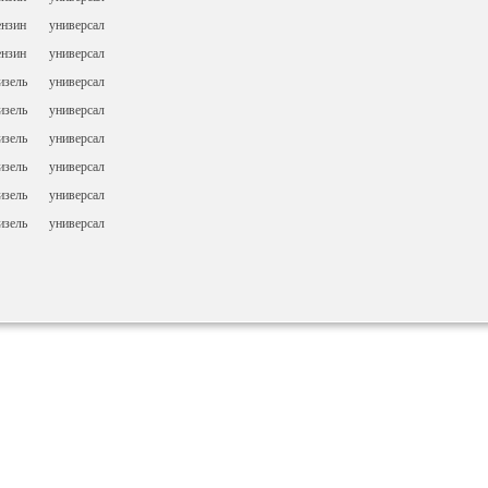
ензин
универсал
ензин
универсал
изель
универсал
изель
универсал
изель
универсал
изель
универсал
изель
универсал
изель
универсал