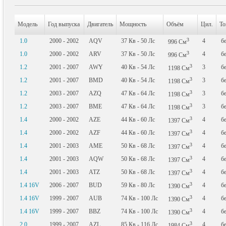
Модель
Год выпуска
Двигатель
Мощность
Объём
Цил.
То
3
1.0
2000 - 2002
AQV
37
Кв
- 50
Лс
4
б
996
См
3
1.0
2000 - 2002
ARV
37
Кв
- 50
Лс
4
б
996
См
3
1.2
2001 - 2007
AWY
40
Кв
- 54
Лс
3
б
1198
См
3
1.2
2001 - 2007
BMD
40
Кв
- 54
Лс
3
б
1198
См
3
1.2
2003 - 2007
AZQ
47
Кв
- 64
Лс
3
б
1198
См
3
1.2
2003 - 2007
BME
47
Кв
- 64
Лс
3
б
1198
См
3
1.4
2000 - 2002
AZE
44
Кв
- 60
Лс
4
б
1397
См
3
1.4
2000 - 2002
AZF
44
Кв
- 60
Лс
4
б
1397
См
3
1.4
2001 - 2003
AME
50
Кв
- 68
Лс
4
б
1397
См
3
1.4
2001 - 2003
AQW
50
Кв
- 68
Лс
4
б
1397
См
3
1.4
2001 - 2003
ATZ
50
Кв
- 68
Лс
4
б
1397
См
3
1.4 16V
2006 - 2007
BUD
59
Кв
- 80
Лс
4
б
1390
См
3
1.4 16V
1999 - 2007
AUB
74
Кв
- 100
Лс
4
б
1390
См
3
1.4 16V
1999 - 2007
BBZ
74
Кв
- 100
Лс
4
б
1390
См
3
2.0
1999 - 2007
AZL
85
Кв
- 116
Лс
4
б
1984
См