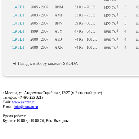
3
1.4 TDI
2005 - 2007
BNM
51
Кв
- 70
Лс
3
Д
1422
См
3
1.4 TDI
2003 - 2007
AMF
55
Кв
- 75
Лс
3
Д
1422
См
3
1.4 TDI
2005 - 2007
BNV
59
Кв
- 80
Лс
3
Д
1422
См
3
1.9 SDI
1999 - 2007
ASY
47
Кв
- 64
Лс
4
Д
1896
См
3
1.9 TDI
2000 - 2007
ATD
74
Кв
- 100
Лс
4
Д
1896
См
3
1.9 TDI
2000 - 2007
AXR
74
Кв
- 100
Лс
4
Д
1896
См
◄ Назад к выбору модели SKODA
г.Москва, ул. Академика Скрябина д.12/27 (м.Рязанский пр-кт)
Телефон:
+7 495 255 3217
Сайт:
www.expzap.ru
E-mail:
info@expzap.ru
Время работы:
Будни: c 10:00 до 19:00 Сб, Вск: Выходные.