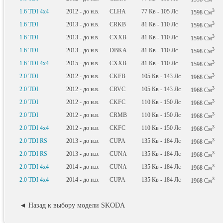
3
1.6 TDI 4x4
2012 - до н.в.
CLHA
77
Кв
- 105
Лс
1598
См
3
1.6 TDI
2013 - до н.в.
CRKB
81
Кв
- 110
Лс
1598
См
3
1.6 TDI
2013 - до н.в.
CXXB
81
Кв
- 110
Лс
1598
См
3
1.6 TDI
2013 - до н.в.
DBKA
81
Кв
- 110
Лс
1598
См
3
1.6 TDI 4x4
2015 - до н.в.
CXXB
81
Кв
- 110
Лс
1598
См
3
2.0 TDI
2012 - до н.в.
CKFB
105
Кв
- 143
Лс
1968
См
3
2.0 TDI
2012 - до н.в.
CRVC
105
Кв
- 143
Лс
1968
См
3
2.0 TDI
2012 - до н.в.
CKFC
110
Кв
- 150
Лс
1968
См
3
2.0 TDI
2012 - до н.в.
CRMB
110
Кв
- 150
Лс
1968
См
3
2.0 TDI 4x4
2012 - до н.в.
CKFC
110
Кв
- 150
Лс
1968
См
3
2.0 TDI RS
2013 - до н.в.
CUPA
135
Кв
- 184
Лс
1968
См
3
2.0 TDI RS
2013 - до н.в.
CUNA
135
Кв
- 184
Лс
1968
См
3
2.0 TDI 4x4
2014 - до н.в.
CUNA
135
Кв
- 184
Лс
1968
См
3
2.0 TDI 4x4
2014 - до н.в.
CUPA
135
Кв
- 184
Лс
1968
См
◄ Назад к выбору модели SKODA