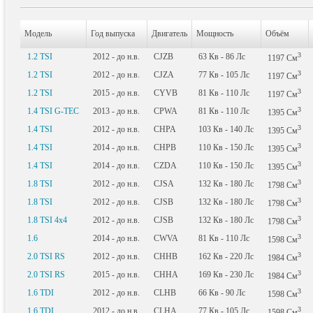
Модель
Год выпуска
Двигатель
Мощность
Объём
3
1.2 TSI
2012 - до н.в.
CJZB
63
Кв
- 86
Лс
1197
См
3
1.2 TSI
2012 - до н.в.
CJZA
77
Кв
- 105
Лс
1197
См
3
1.2 TSI
2015 - до н.в.
CYVB
81
Кв
- 110
Лс
1197
См
3
1.4 TSI G-TEC
2013 - до н.в.
CPWA
81
Кв
- 110
Лс
1395
См
3
1.4 TSI
2012 - до н.в.
CHPA
103
Кв
- 140
Лс
1395
См
3
1.4 TSI
2014 - до н.в.
CHPB
110
Кв
- 150
Лс
1395
См
3
1.4 TSI
2014 - до н.в.
CZDA
110
Кв
- 150
Лс
1395
См
3
1.8 TSI
2012 - до н.в.
CJSA
132
Кв
- 180
Лс
1798
См
3
1.8 TSI
2012 - до н.в.
CJSB
132
Кв
- 180
Лс
1798
См
3
1.8 TSI 4x4
2012 - до н.в.
CJSB
132
Кв
- 180
Лс
1798
См
3
1.6
2014 - до н.в.
CWVA
81
Кв
- 110
Лс
1598
См
3
2.0 TSI RS
2012 - до н.в.
CHHB
162
Кв
- 220
Лс
1984
См
3
2.0 TSI RS
2015 - до н.в.
CHHA
169
Кв
- 230
Лс
1984
См
3
1.6 TDI
2012 - до н.в.
CLHB
66
Кв
- 90
Лс
1598
См
3
1.6 TDI
2012 - до н.в.
CLHA
77
Кв
- 105
Лс
1598
См