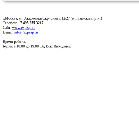
г.Москва, ул. Академика Скрябина д.12/27 (м.Рязанский пр-кт)
Телефон:
+7 495 255 3217
Сайт:
www.expzap.ru
E-mail:
info@expzap.ru
Время работы:
Будни: c 10:00 до 19:00 Сб, Вск: Выходные.