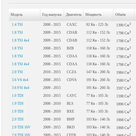
Модель
Год выпуска
Двигатель
Мощность
Объём
3
1.4 TSI
2008 - 2015
CAXC
92
Кв
- 125
Лс
1390
См
3
1.8 TSI
2009 - 2015
CDAB
112
Кв
- 152
Лс
1798
См
3
1.8 TSI 4x4
2009 - 2015
CDAB
112
Кв
- 152
Лс
1798
См
3
1.8 TSI
2008 - 2015
BZB
118
Кв
- 160
Лс
1798
См
3
1.8 TSI
2008 - 2015
CDAA
118
Кв
- 160
Лс
1798
См
3
1.8 TSI 4x4
2008 - 2015
CDAA
118
Кв
- 160
Лс
1798
См
3
2.0 TSI
2010 - 2015
CCZA
147
Кв
- 200
Лс
1984
См
3
3.6 V6 4x4
2008 - 2015
CDVA
191
Кв
- 260
Лс
3580
См
3
3.6 FSI 4x4
2009 - 2015
191
Кв
- 260
Лс
3597
См
3
1.6 TDI
2010 - 2015
CAYC
77
Кв
- 105
Лс
1598
См
3
1.9 TDI
2008 - 2010
BLS
77
Кв
- 105
Лс
1896
См
3
1.9 TDI
2008 - 2010
BXE
77
Кв
- 105
Лс
1896
См
3
2.0 TDI
2008 - 2010
BMP
103
Кв
- 140
Лс
1968
См
3
2.0 TDI 16V
2009 - 2015
BKD
103
Кв
- 140
Лс
1968
См
3
2.0 TDI 16V
2009 - 2015
CFFB
103
Кв
- 140
Лс
1968
См