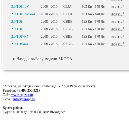
3
2.0 TDI 16V
2009 - 2015
CLJA
103
Кв
- 140
Лс
1968
См
3
2.0 TDI 16V 4x4
2010 - 2015
CFFB
103
Кв
- 140
Лс
1968
См
3
2.0 TDI
2008 - 2015
CBBB
125
Кв
- 170
Лс
1968
См
3
2.0 TDI
2008 - 2015
CFGB
125
Кв
- 170
Лс
1968
См
3
2.0 TDI 4x4
2008 - 2015
CBBB
125
Кв
- 170
Лс
1968
См
3
2.0 TDI 4x4
2008 - 2015
CFGB
125
Кв
- 170
Лс
1968
См
◄ Назад к выбору модели SKODA
г.Москва, ул. Академика Скрябина д.12/27 (м.Рязанский пр-кт)
Телефон:
+7 495 255 3217
Сайт:
www.expzap.ru
E-mail:
info@expzap.ru
Время работы:
Будни: c 10:00 до 19:00 Сб, Вск: Выходные.