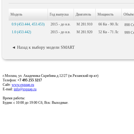
Модель
Год выпуска
Двигатель
Мощность
Объём
0.9 (453.444, 453.453)
2015 - до н.в.
M 281.910
66
Кв
- 90
Лс
898
С
1.0 (453.442)
2015 - до н.в.
M 281.920
52
Кв
- 71
Лс
999
С
◄ Назад к выбору модели SMART
г.Москва, ул. Академика Скрябина д.12/27 (м.Рязанский пр-кт)
Телефон:
+7 495 255 3217
Сайт:
www.expzap.ru
E-mail:
info@expzap.ru
Время работы:
Будни: c 10:00 до 19:00 Сб, Вск: Выходные.