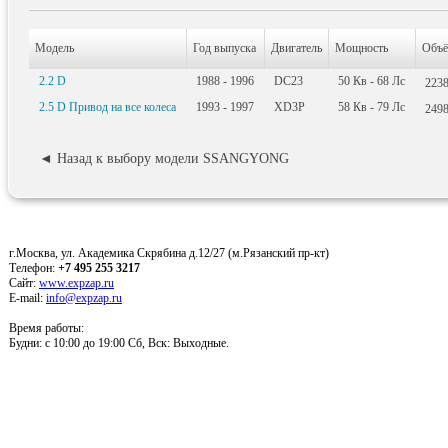
Модель
Год выпуска
Двигатель
Мощность
Объ
2.2 D
1988 - 1996
DC23
50
Кв
- 68
Лс
223
2.5 D Привод на все колеса
1993 - 1997
XD3P
58
Кв
- 79
Лс
249
◄ Назад к выбору модели SSANGYONG
г.Москва, ул. Академика Скрябина д.12/27 (м.Рязанский пр-кт)
Телефон:
+7 495 255 3217
Сайт:
www.expzap.ru
E-mail:
info@expzap.ru
Время работы:
Будни: c 10:00 до 19:00 Сб, Вск: Выходные.