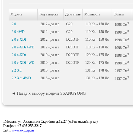
Модель
Год выпуска
Двигатель
Мощность
Объём
3
2.0
2012 - до н.в.
G20
110
Кв
- 150
Лс
1998
См
3
2.0 4WD
2012 - до н.в.
G20
110
Кв
- 150
Лс
1998
См
3
2.0 e-XDi
2012 - до н.в.
D20DTF
110
Кв
- 150
Лс
1998
См
3
2.0 e-XDi 4WD
2012 - до н.в.
D20DTF
110
Кв
- 150
Лс
1998
См
3
2.0 e-XDi
2010 - до н.в.
D20DTF
129
Кв
- 175
Лс
1998
См
3
2.0 e-XDi 4WD
2010 - до н.в.
D20DTF
129
Кв
- 175
Лс
1998
См
3
2.2 Xdi
2015 - до н.в.
131
Кв
- 178
Лс
2157
См
3
2.2 Xdi 4WD
2015 - до н.в.
131
Кв
- 178
Лс
2157
См
◄ Назад к выбору модели SSANGYONG
г.Москва, ул. Академика Скрябина д.12/27 (м.Рязанский пр-кт)
Телефон:
+7 495 255 3217
Сайт:
www.expzap.ru