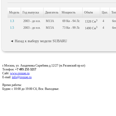
Модель
Год выпуска
Двигатель
Мощность
Объём
Цил.
Топ
3
1.3
2003 - до н.в.
M13A
69
Кв
- 94
Лс
4
бе
1328
См
3
1.5
2003 - до н.в.
M15A
73
Кв
- 99
Лс
4
бе
1490
См
◄ Назад к выбору модели SUBARU
г.Москва, ул. Академика Скрябина д.12/27 (м.Рязанский пр-кт)
Телефон:
+7 495 255 3217
Сайт:
www.expzap.ru
E-mail:
info@expzap.ru
Время работы:
Будни: c 10:00 до 19:00 Сб, Вск: Выходные.