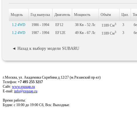
Модель
Год выпуска
Двигатель
Мощность
Объём
Цил.
То
3
1.2 4WD
1986 - 1994
EF12
38
Кв
- 52
Лс
3
б
1189
См
3
1.2 4WD
1987 - 1994
EF12E
49
Кв
- 67
Лс
3
б
1189
См
◄ Назад к выбору модели SUBARU
г.Москва, ул. Академика Скрябина д.12/27 (м.Рязанский пр-кт)
Телефон:
+7 495 255 3217
Сайт:
www.expzap.ru
E-mail:
info@expzap.ru
Время работы:
Будни: c 10:00 до 19:00 Сб, Вск: Выходные.