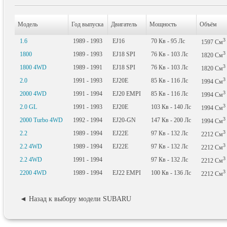
Модель
Год выпуска
Двигатель
Мощность
Объём
3
1.6
1989 - 1993
EJ16
70
Кв
- 95
Лс
1597
См
3
1800
1989 - 1993
EJ18 SPI
76
Кв
- 103
Лс
1820
См
3
1800 4WD
1989 - 1991
EJ18 SPI
76
Кв
- 103
Лс
1820
См
3
2.0
1991 - 1993
EJ20E
85
Кв
- 116
Лс
1994
См
3
2000 4WD
1991 - 1994
EJ20 EMPI
85
Кв
- 116
Лс
1994
См
3
2.0 GL
1991 - 1993
EJ20E
103
Кв
- 140
Лс
1994
См
3
2000 Turbo 4WD
1992 - 1994
EJ20-GN
147
Кв
- 200
Лс
1994
См
3
2.2
1989 - 1994
EJ22E
97
Кв
- 132
Лс
2212
См
3
2.2 4WD
1989 - 1994
EJ22E
97
Кв
- 132
Лс
2212
См
3
2.2 4WD
1991 - 1994
97
Кв
- 132
Лс
2212
См
3
2200 4WD
1989 - 1994
EJ22 EMPI
100
Кв
- 136
Лс
2212
См
◄ Назад к выбору модели SUBARU