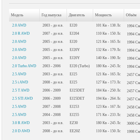
Модель
Год выпуска
Двигатель
Мощность
Объём
2.0 AWD
2003 - до н.в.
EJ20
101
Кв
- 138
Лс
1994
С
2.0 R AWD
2007 - до н.в.
EJ204
110
Кв
- 150
Лс
1994
С
2.0 AWD
2005 - до н.в.
EJ20
121
Кв
- 165
Лс
1994
С
2.0 AWD
2005 - до н.в.
EJ20Y
132
Кв
- 179
Лс
1994
С
2.0 AWD
2005 - до н.в.
EJ20Y
140
Кв
- 190
Лс
1994
С
2.0 Turbo AWD
2003 - 2006
EJ20 (Turbo)
180
Кв
- 245
Лс
1994
С
2.5 AWD
2003 - до н.в.
EJ25
121
Кв
- 165
Лс
2457
С
2.5 i AWD
2008 - до н.в.
EJ25
127
Кв
- 173
Лс
2457
С
2.5 T AWD
2006 - 2009
EJ25DET
184
Кв
- 250
Лс
2457
С
2.5 STI AWD
2006 - 2009
EJ25DET
194
Кв
- 264
Лс
2457
С
2.5 AWD
2007 - 2008
EJ253
123
Кв
- 167
Лс
2458
С
2.5 AWD
2004 - 2008
EJ255
171
Кв
- 233
Лс
2458
С
3.0 R AWD
2003 - до н.в.
EZ30
180
Кв
- 245
Лс
3000
С
2.0 D AWD
2008 - до н.в.
EE20Z
110
Кв
- 150
Лс
1998
С