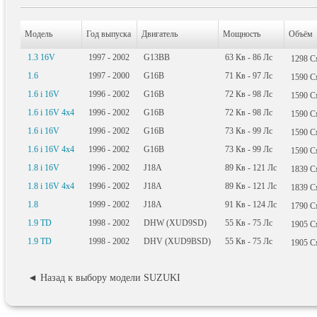
Модель
Год выпуска
Двигатель
Мощность
Объём
1.3 16V
1997 - 2002
G13BB
63
Кв
- 86
Лс
1298
С
1.6
1997 - 2000
G16B
71
Кв
- 97
Лс
1590
С
1.6 i 16V
1996 - 2002
G16B
72
Кв
- 98
Лс
1590
С
1.6 i 16V 4x4
1996 - 2002
G16B
72
Кв
- 98
Лс
1590
С
1.6 i 16V
1996 - 2002
G16B
73
Кв
- 99
Лс
1590
С
1.6 i 16V 4x4
1996 - 2002
G16B
73
Кв
- 99
Лс
1590
С
1.8 i 16V
1996 - 2002
J18A
89
Кв
- 121
Лс
1839
С
1.8 i 16V 4x4
1996 - 2002
J18A
89
Кв
- 121
Лс
1839
С
1.8
1999 - 2002
J18A
91
Кв
- 124
Лс
1790
С
1.9 TD
1998 - 2002
DHW (XUD9SD)
55
Кв
- 75
Лс
1905
С
1.9 TD
1998 - 2002
DHV (XUD9BSD)
55
Кв
- 75
Лс
1905
С
◄ Назад к выбору модели SUZUKI