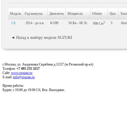
Модель
Год выпуска
Двигатель
Мощность
Объём
Цил.
Топл
3
1.0
2014 - до н.в.
K10B
50
Кв
- 68
Лс
3
бен
998
См
◄ Назад к выбору модели SUZUKI
г.Москва, ул. Академика Скрябина д.12/27 (м.Рязанский пр-кт)
Телефон:
+7 495 255 3217
Сайт:
www.expzap.ru
E-mail:
info@expzap.ru
Время работы:
Будни: c 10:00 до 19:00 Сб, Вск: Выходные.