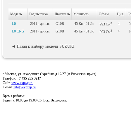
Модель
Год выпуска
Двигатель
Мощность
Объём
Цил.
Т
3
1.0
2011 - до н.в.
G10B
45
Кв
- 61
Лс
4
б
993
См
3
1.0 CNG
2011 - до н.в.
G10B
45
Кв
- 61
Лс
4
Б
993
См
◄ Назад к выбору модели SUZUKI
г.Москва, ул. Академика Скрябина д.12/27 (м.Рязанский пр-кт)
Телефон:
+7 495 255 3217
Сайт:
www.expzap.ru
E-mail:
info@expzap.ru
Время работы:
Будни: c 10:00 до 19:00 Сб, Вск: Выходные.