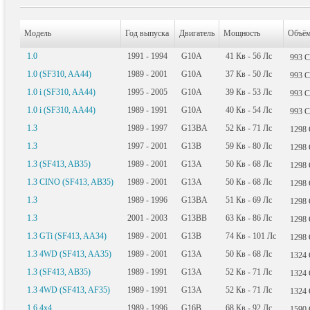
Модель
Год выпуска
Двигатель
Мощность
Объё
1.0
1991 - 1994
G10A
41
Кв
- 56
Лс
993
С
1.0 (SF310, AA44)
1989 - 2001
G10A
37
Кв
- 50
Лс
993
С
1.0 i (SF310, AA44)
1995 - 2005
G10A
39
Кв
- 53
Лс
993
С
1.0 i (SF310, AA44)
1989 - 1991
G10A
40
Кв
- 54
Лс
993
С
1.3
1989 - 1997
G13BA
52
Кв
- 71
Лс
1298
1.3
1997 - 2001
G13B
59
Кв
- 80
Лс
1298
1.3 (SF413, AB35)
1989 - 2001
G13A
50
Кв
- 68
Лс
1298
1.3 CINO (SF413, AB35)
1989 - 2001
G13A
50
Кв
- 68
Лс
1298
1.3
1989 - 1996
G13BA
51
Кв
- 69
Лс
1298
1.3
2001 - 2003
G13BB
63
Кв
- 86
Лс
1298
1.3 GTi (SF413, AA34)
1989 - 2001
G13B
74
Кв
- 101
Лс
1298
1.3 4WD (SF413, AA35)
1989 - 2001
G13A
50
Кв
- 68
Лс
1324
1.3 (SF413, AB35)
1989 - 1991
G13A
52
Кв
- 71
Лс
1324
1.3 4WD (SF413, AF35)
1989 - 1991
G13A
52
Кв
- 71
Лс
1324
1.6 4x4
1989 - 1996
G16B
68
Кв
- 92
Лс
1590