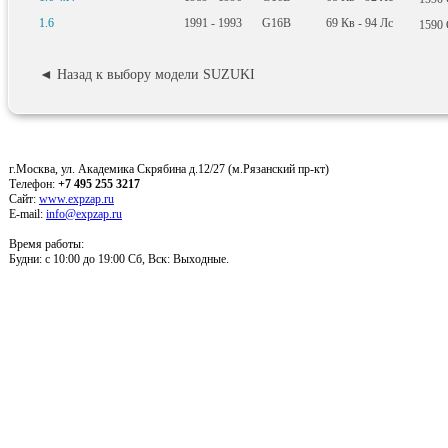
1.6
1991 - 1993
G16B
69
Кв
- 94
Лс
1590
◄ Назад к выбору модели SUZUKI
г.Москва, ул. Академика Скрябина д.12/27 (м.Рязанский пр-кт)
Телефон:
+7 495 255 3217
Сайт:
www.expzap.ru
E-mail:
info@expzap.ru
Время работы:
Будни: c 10:00 до 19:00 Сб, Вск: Выходные.