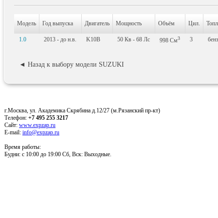
Модель
Год выпуска
Двигатель
Мощность
Объём
Цил.
Топл
3
1.0
2013 - до н.в.
K10B
50
Кв
- 68
Лс
3
бен
998
См
◄ Назад к выбору модели SUZUKI
г.Москва, ул. Академика Скрябина д.12/27 (м.Рязанский пр-кт)
Телефон:
+7 495 255 3217
Сайт:
www.expzap.ru
E-mail:
info@expzap.ru
Время работы:
Будни: c 10:00 до 19:00 Сб, Вск: Выходные.