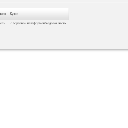
ливо
Кузов
ель
c бортовой платформой/ходовая часть