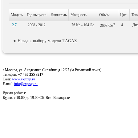
Модель
Год выпуска
Двигатель
Мощность
Объём
Цил.
Топ
3
2.7
2008 - 2012
76
Кв
- 104
Лс
4
Диз
2608
См
◄ Назад к выбору модели TAGAZ
г.Москва, ул. Академика Скрябина д.12/27 (м.Рязанский пр-кт)
Телефон:
+7 495 255 3217
Сайт:
www.expzap.ru
E-mail:
info@expzap.ru
Время работы:
Будни: c 10:00 до 19:00 Сб, Вск: Выходные.