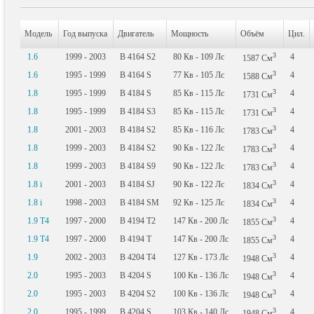
Модель
Год выпуска
Двигатель
Мощность
Объём
Цил.
3
1.6
1999 - 2003
B 4164 S2
80
Кв
- 109
Лс
4
1587
См
3
1.6
1995 - 1999
B 4164 S
77
Кв
- 105
Лс
4
1588
См
3
1.8
1995 - 1999
B 4184 S
85
Кв
- 115
Лс
4
1731
См
3
1.8
1995 - 1999
B 4184 S3
85
Кв
- 115
Лс
4
1731
См
3
1.8
2001 - 2003
B 4184 S2
85
Кв
- 116
Лс
4
1783
См
3
1.8
1999 - 2003
B 4184 S2
90
Кв
- 122
Лс
4
1783
См
3
1.8
1999 - 2003
B 4184 S9
90
Кв
- 122
Лс
4
1783
См
3
1.8 i
2001 - 2003
B 4184 SJ
90
Кв
- 122
Лс
4
1834
См
3
1.8 i
1998 - 2003
B 4184 SM
92
Кв
- 125
Лс
4
1834
См
3
1.9 T4
1997 - 2000
B 4194 T2
147
Кв
- 200
Лс
4
1855
См
3
1.9 T4
1997 - 2000
B 4194 T
147
Кв
- 200
Лс
4
1855
См
3
1.9
2002 - 2003
B 4204 T4
127
Кв
- 173
Лс
4
1948
См
3
2.0
1995 - 2003
B 4204 S
100
Кв
- 136
Лс
4
1948
См
3
2.0
1995 - 2003
B 4204 S2
100
Кв
- 136
Лс
4
1948
См
3
2.0
1995 - 1999
B 4204 S
103
Кв
- 140
Лс
4
1948
См