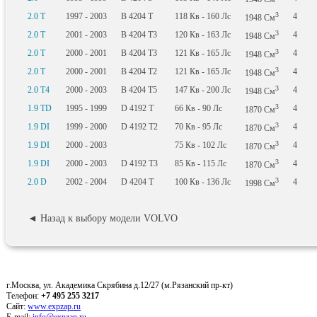
3
2.0 T
1997 - 2003
B 4204 T
118
Кв
- 160
Лс
4
1948
См
3
2.0 T
2001 - 2003
B 4204 T3
120
Кв
- 163
Лс
4
1948
См
3
2.0 T
2000 - 2001
B 4204 T3
121
Кв
- 165
Лс
4
1948
См
3
2.0 T
2000 - 2001
B 4204 T2
121
Кв
- 165
Лс
4
1948
См
3
2.0 T4
2000 - 2003
B 4204 T5
147
Кв
- 200
Лс
4
1948
См
3
1.9 TD
1995 - 1999
D 4192 T
66
Кв
- 90
Лс
4
1870
См
3
1.9 DI
1999 - 2000
D 4192 T2
70
Кв
- 95
Лс
4
1870
См
3
1.9 DI
2000 - 2003
75
Кв
- 102
Лс
4
1870
См
3
1.9 DI
2000 - 2003
D 4192 T3
85
Кв
- 115
Лс
4
1870
См
3
2.0 D
2002 - 2004
D 4204 T
100
Кв
- 136
Лс
4
1998
См
◄ Назад к выбору модели VOLVO
г.Москва, ул. Академика Скрябина д.12/27 (м.Рязанский пр-кт)
Телефон:
+7 495 255 3217
Сайт:
www.expzap.ru
E-mail:
info@expzap.ru