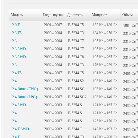
Модель
Год выпуска
Двигатель
Мощность
Объём
3
2.0 T
2001 - 2007
B 5204 T5
132
Кв
- 180
Лс
1984
См
3
2.3 T5
2000 - 2004
B 5234 T3
184
Кв
- 250
Лс
2319
См
3
2.3
2000 - 2004
B 5234 T7
195
Кв
- 265
Лс
2319
См
3
2.3 AWD
2000 - 2004
B 5234 T7
195
Кв
- 265
Лс
2319
См
3
2.3 AWD
2000 - 2004
B 5234 T8
195
Кв
- 265
Лс
2319
См
3
2.3
2002 - 2004
B 5234 T3
176
Кв
- 239
Лс
2319
См
3
2.4 T5
2004 - 2007
B 5244 T5
191
Кв
- 260
Лс
2401
См
3
2.4
2000 - 2007
B 5244 S2
103
Кв
- 140
Лс
2435
См
3
2.4 Bifuel (CNG)
2001 - 2007
B 5244 SG
103
Кв
- 140
Лс
2435
См
3
2.4 Bifuel (LPG)
2001 - 2007
B 5244 SG2
103
Кв
- 140
Лс
2435
См
3
2.4 AWD
2000 - 2003
B 5254 S
121
Кв
- 165
Лс
2435
См
3
2.4
2000 - 2003
B 5254 S
121
Кв
- 165
Лс
2435
См
3
2.4
2000 - 2007
B 5244 S
125
Кв
- 170
Лс
2435
См
3
2.4 T AWD
2000 - 2002
B 5244 T
142
Кв
- 193
Лс
2435
См
3
2.4 T
2000 - 2003
B 5244 T3
147
Кв
- 200
Лс
2435
См