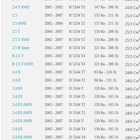
3
2.4 T AWD
2001 - 2002
B 5244 T3
147
Кв
- 200
Лс
2435
См
3
2.5
2003 - 2007
B 5254 T2
155
Кв
- 211
Лс
2521
См
3
2.5 AWD
2002 - 2004
B 5254 T2
155
Кв
- 211
Лс
2521
См
3
2.5 T
2004 - 2007
B 5254 T2
154
Кв
- 209
Лс
2521
См
3
2.5 T AWD
2002 - 2007
B 5254 T2
154
Кв
- 209
Лс
2521
См
3
2.5 R Sport
2002 - 2007
B 5254 T4
221
Кв
- 300
Лс
2521
См
3
R 2,5 T
2003 - 2007
B 5254 T4
221
Кв
- 300
Лс
2521
См
3
R 2,5 T AWD
2003 - 2007
B 5254 T4
221
Кв
- 300
Лс
2521
См
3
2.4 D
2005 - 2007
D 5244 T7
93
Кв
- 126
Лс
2400
См
3
2.4 D
2001 - 2007
D 5244 T2
96
Кв
- 131
Лс
2401
См
3
2.4 D5
2001 - 2007
D 5244 T
120
Кв
- 163
Лс
2401
См
3
2.4 D5
2001 - 2007
D 5244 T5
120
Кв
- 163
Лс
2401
См
3
2.4 D5 AWD
2003 - 2007
D 5244 T2
120
Кв
- 163
Лс
2401
См
3
2.4 D5 AWD
2003 - 2007
D 5244 T5
120
Кв
- 163
Лс
2401
См
3
2.4 D5 AWD
2003 - 2007
D 5244 T
120
Кв
- 163
Лс
2401
См
3
2.4 D5
2005 - 2007
D 5244 T4
136
Кв
- 185
Лс
2401
См
3
2.4 D5 AWD
2005 - 2007
D 5244 T4
136
Кв
- 185
Лс
2401
См