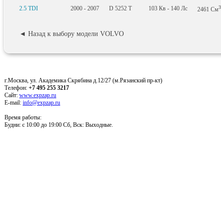
3
2.5 TDI
2000 - 2007
D 5252 T
103
Кв
- 140
Лс
2461
См
◄ Назад к выбору модели VOLVO
г.Москва, ул. Академика Скрябина д.12/27 (м.Рязанский пр-кт)
Телефон:
+7 495 255 3217
Сайт:
www.expzap.ru
E-mail:
info@expzap.ru
Время работы:
Будни: c 10:00 до 19:00 Сб, Вск: Выходные.