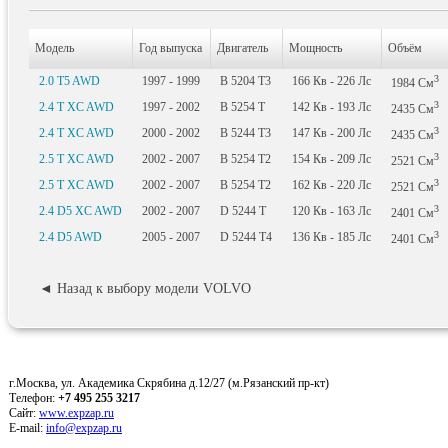
Модель
Год выпуска
Двигатель
Мощность
Объём
3
2.0 T5 AWD
1997 - 1999
B 5204 T3
166
Кв
- 226
Лс
1984
См
3
2.4 T XC AWD
1997 - 2002
B 5254 T
142
Кв
- 193
Лс
2435
См
3
2.4 T XC AWD
2000 - 2002
B 5244 T3
147
Кв
- 200
Лс
2435
См
3
2.5 T XC AWD
2002 - 2007
B 5254 T2
154
Кв
- 209
Лс
2521
См
3
2.5 T XC AWD
2002 - 2007
B 5254 T2
162
Кв
- 220
Лс
2521
См
3
2.4 D5 XC AWD
2002 - 2007
D 5244 T
120
Кв
- 163
Лс
2401
См
3
2.4 D5 AWD
2005 - 2007
D 5244 T4
136
Кв
- 185
Лс
2401
См
◄ Назад к выбору модели VOLVO
г.Москва, ул. Академика Скрябина д.12/27 (м.Рязанский пр-кт)
Телефон:
+7 495 255 3217
Сайт:
www.expzap.ru
E-mail:
info@expzap.ru