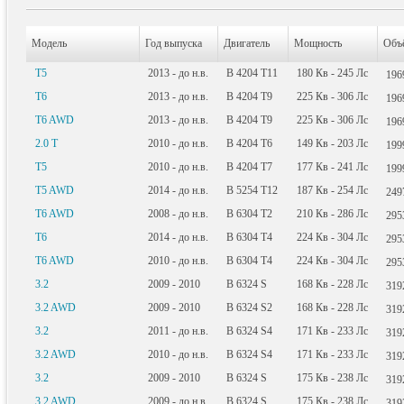
Модель
Год выпуска
Двигатель
Мощность
Объ
T5
2013 - до н.в.
B 4204 T11
180
Кв
- 245
Лс
19
T6
2013 - до н.в.
B 4204 T9
225
Кв
- 306
Лс
19
T6 AWD
2013 - до н.в.
B 4204 T9
225
Кв
- 306
Лс
19
2.0 T
2010 - до н.в.
B 4204 T6
149
Кв
- 203
Лс
19
T5
2010 - до н.в.
B 4204 T7
177
Кв
- 241
Лс
19
T5 AWD
2014 - до н.в.
B 5254 T12
187
Кв
- 254
Лс
24
T6 AWD
2008 - до н.в.
B 6304 T2
210
Кв
- 286
Лс
29
T6
2014 - до н.в.
B 6304 T4
224
Кв
- 304
Лс
29
T6 AWD
2010 - до н.в.
B 6304 T4
224
Кв
- 304
Лс
29
3.2
2009 - 2010
B 6324 S
168
Кв
- 228
Лс
31
3.2 AWD
2009 - 2010
B 6324 S2
168
Кв
- 228
Лс
31
3.2
2011 - до н.в.
B 6324 S4
171
Кв
- 233
Лс
31
3.2 AWD
2010 - до н.в.
B 6324 S4
171
Кв
- 233
Лс
31
3.2
2009 - 2010
B 6324 S
175
Кв
- 238
Лс
31
3.2 AWD
2009 - до н.в.
B 6324 S
175
Кв
- 238
Лс
31