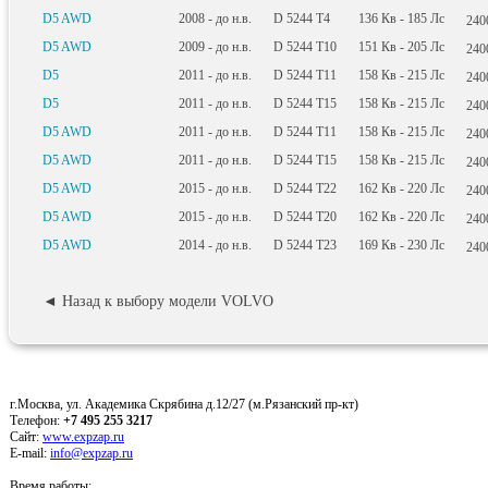
D5 AWD
2008 - до н.в.
D 5244 T4
136
Кв
- 185
Лс
24
D5 AWD
2009 - до н.в.
D 5244 T10
151
Кв
- 205
Лс
24
D5
2011 - до н.в.
D 5244 T11
158
Кв
- 215
Лс
24
D5
2011 - до н.в.
D 5244 T15
158
Кв
- 215
Лс
24
D5 AWD
2011 - до н.в.
D 5244 T11
158
Кв
- 215
Лс
24
D5 AWD
2011 - до н.в.
D 5244 T15
158
Кв
- 215
Лс
24
D5 AWD
2015 - до н.в.
D 5244 T22
162
Кв
- 220
Лс
24
D5 AWD
2015 - до н.в.
D 5244 T20
162
Кв
- 220
Лс
24
D5 AWD
2014 - до н.в.
D 5244 T23
169
Кв
- 230
Лс
24
◄ Назад к выбору модели VOLVO
г.Москва, ул. Академика Скрябина д.12/27 (м.Рязанский пр-кт)
Телефон:
+7 495 255 3217
Сайт:
www.expzap.ru
E-mail:
info@expzap.ru
Время работы: