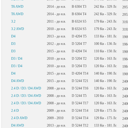
T6 AWD
2014 - до н.в.
B 6304 T3
242
Кв
- 329
Лс
29
T6 AWD
2014 - до н.в.
B 6304 T4
242
Кв
- 329
Лс
29
3.2
2011 - до н.в.
B 6324 S5
179
Кв
- 243
Лс
31
3.2 AWD
2010 - до н.в.
B 6324 S5
179
Кв
- 243
Лс
31
D4
2013 - до н.в.
D 4204 T5
133
Кв
- 181
Лс
19
D3
2012 - до н.в.
D 5204 T7
100
Кв
- 136
Лс
19
D3
2015 - до н.в.
D 4204 T4
110
Кв
- 150
Лс
19
D3 / D4
2010 - до н.в.
D 5204 T2
120
Кв
- 163
Лс
19
D3 / D4
2010 - до н.в.
D 5204 T3
120
Кв
- 163
Лс
19
D4
2015 - до н.в.
D 4204 T14
140
Кв
- 190
Лс
19
D4 AWD
2015 - до н.в.
D 5244 T21
140
Кв
- 190
Лс
24
2.4 D / D3 / D4 AWD
2008 - до н.в.
D 5244 T16
120
Кв
- 163
Лс
24
2.4 D / D3 / D4 AWD
2008 - до н.в.
D 5244 T5
120
Кв
- 163
Лс
24
2.4 D / D3 / D4 AWD
2008 - до н.в.
D 5244 T17
120
Кв
- 163
Лс
24
2.4 D
2009 - до н.в.
D 5244 T14
129
Кв
- 175
Лс
24
2.4 D AWD
2009 - 2010
D 5244 T14
129
Кв
- 175
Лс
24
D4 AWD
2013 - до н.в.
D 5244 T12
133
Кв
- 181
Лс
24