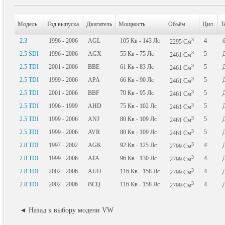
Модель
Год выпуска
Двигатель
Мощность
Объём
Цил.
Т
3
2.3
1996 - 2006
AGL
105
Кв
- 143
Лс
4
2295
См
3
2.5 SDI
1996 - 2006
AGX
55
Кв
- 75
Лс
5
2461
См
3
2.5 TDI
2001 - 2006
BBE
61
Кв
- 83
Лс
5
2461
См
3
2.5 TDI
1999 - 2006
APA
66
Кв
- 90
Лс
5
2461
См
3
2.5 TDI
2001 - 2006
BBF
70
Кв
- 95
Лс
5
2461
См
3
2.5 TDI
1996 - 1999
AHD
75
Кв
- 102
Лс
5
2461
См
3
2.5 TDI
1999 - 2006
ANJ
80
Кв
- 109
Лс
5
2461
См
3
2.5 TDI
1999 - 2006
AVR
80
Кв
- 109
Лс
5
2461
См
3
2.8 TDI
1997 - 2002
AGK
92
Кв
- 125
Лс
4
2799
См
3
2.8 TDI
1999 - 2006
ATA
96
Кв
- 130
Лс
4
2799
См
3
2.8 TDI
2002 - 2006
AUH
116
Кв
- 158
Лс
4
2799
См
3
2.8 TDI
2002 - 2006
BCQ
116
Кв
- 158
Лс
4
2799
См
◄ Назад к выбору модели VW