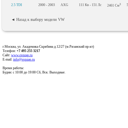
3
2.5 TDI
2000 - 2003
AXG
111
Кв
- 151
Лс
2461
См
◄ Назад к выбору модели VW
г.Москва, ул. Академика Скрябина д.12/27 (м.Рязанский пр-кт)
Телефон:
+7 495 255 3217
Сайт:
www.expzap.ru
E-mail:
info@expzap.ru
Время работы:
Будни: c 10:00 до 19:00 Сб, Вск: Выходные.