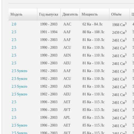
Модель
Год выпуска
Двигатель
Мощность
Объём
Ц
3
2.0
1990 - 2003
AAC
62
Кв
- 84
Лс
1968
См
3
2.5
1991 - 1994
AAF
80
Кв
- 108
Лс
2459
См
3
2.5
1990 - 2003
AAF
81
Кв
- 110
Лс
2461
См
3
2.5
1990 - 2003
ACU
81
Кв
- 110
Лс
2461
См
3
2.5
1990 - 2003
AEN
81
Кв
- 110
Лс
2461
См
3
2.5
1990 - 2003
AEU
81
Кв
- 110
Лс
2461
См
3
2.5 Syncro
1992 - 2003
AAF
81
Кв
- 110
Лс
2461
См
3
2.5 Syncro
1992 - 2003
ACU
81
Кв
- 110
Лс
2461
См
3
2.5 Syncro
1992 - 2003
AEN
81
Кв
- 110
Лс
2461
См
3
2.5 Syncro
1992 - 2003
AEU
81
Кв
- 110
Лс
2461
См
3
2.5
1996 - 2003
AET
85
Кв
- 115
Лс
2461
См
3
2.5
1996 - 2003
AVT
85
Кв
- 115
Лс
2461
См
3
2.5
1996 - 2003
APL
85
Кв
- 115
Лс
2461
См
3
2.5 Syncro
1996 - 2003
AET
85
Кв
- 115
Лс
2461
См
3
2.5 Syncro
1996 - 2003
AVT
85
Кв
- 115
Лс
2461
См