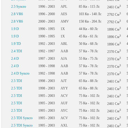
3
2.5 Syncro
1996 - 2003
APL
85
Кв
- 115
Лс
2461
См
3
2.8 VR6
1996 - 2000
AES
103
Кв
- 140
Лс
2792
См
3
2.8 VR6
2000 - 2003
AMV
150
Кв
- 204
Лс
2792
См
3
1.9 D
1990 - 1995
1X
44
Кв
- 60
Лс
1896
См
3
1.9 D
1990 - 1995
1X
45
Кв
- 61
Лс
1896
См
3
1.9 TD
1992 - 2003
ABL
50
Кв
- 68
Лс
1896
См
3
2.4 TDI
1992 - 1997
AAB
57
Кв
- 78
Лс
2370
См
3
2.4 D
1997 - 2003
AJA
55
Кв
- 75
Лс
2370
См
3
2.4 D
1990 - 1998
AAB
57
Кв
- 78
Лс
2370
См
3
2.4 D Syncro
1992 - 1998
AAB
57
Кв
- 78
Лс
2370
См
3
2.5 TDI
1998 - 2003
AJT
65
Кв
- 88
Лс
2461
См
3
2.5 TDI
1998 - 2003
AYY
65
Кв
- 88
Лс
2461
См
3
2.5 TDI
1995 - 2003
ACV
75
Кв
- 102
Лс
2461
См
3
2.5 TDI
1995 - 2003
AUF
75
Кв
- 102
Лс
2461
См
3
2.5 TDI
1995 - 2003
AYC
75
Кв
- 102
Лс
2461
См
3
2.5 TDI Syncro
1995 - 2003
ACV
75
Кв
- 102
Лс
2461
См
3
2.5 TDI Syncro
1995 - 2003
AXL
75
Кв
- 102
Лс
2461
См