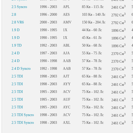
3
2.5 Syncro
1996 - 2003
APL
85
Кв
- 115
Лс
2461
См
3
2.8
1996 - 2000
AES
103
Кв
- 140
Лс
2792
См
3
2.8 VR6
2000 - 2003
AMV
150
Кв
- 204
Лс
2792
См
3
1.9 D
1990 - 1995
1X
44
Кв
- 60
Лс
1896
См
3
1.9 D
1990 - 1995
1X
45
Кв
- 61
Лс
1896
См
3
1.9 TD
1992 - 2003
ABL
50
Кв
- 68
Лс
1896
См
3
2.4 D
1997 - 2003
AJA
55
Кв
- 75
Лс
2370
См
3
2.4 D
1990 - 1998
AAB
57
Кв
- 78
Лс
2370
См
3
2.4 D Syncro
1992 - 1998
AAB
57
Кв
- 78
Лс
2370
См
3
2.5 TDI
1998 - 2003
AJT
65
Кв
- 88
Лс
2461
См
3
2.5 TDI
1998 - 2003
AYY
65
Кв
- 88
Лс
2461
См
3
2.5 TDI
1995 - 2003
ACV
75
Кв
- 102
Лс
2461
См
3
2.5 TDI
1995 - 2003
AUF
75
Кв
- 102
Лс
2461
См
3
2.5 TDI
1995 - 2003
AYC
75
Кв
- 102
Лс
2461
См
3
2.5 TDI Syncro
1998 - 2003
ACV
75
Кв
- 102
Лс
2461
См
3
2.5 TDI Syncro
1998 - 2003
AXL
75
Кв
- 102
Лс
2461
См