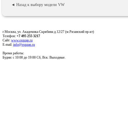
◄ Назад к выбору модели VW
г.Москва, ул. Академика Скрябина д.12/27 (м.Рязанский пр-кт)
Телефон:
+7 495 255 3217
Сайт:
www.expzap.ru
E-mail:
info@expzap.ru
Время работы:
Будни: c 10:00 до 19:00 Сб, Вск: Выходные.