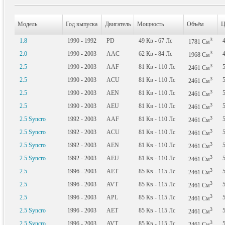
Модель
Год выпуска
Двигатель
Мощность
Объём
Ц
3
1.8
1990 - 1992
PD
49
Кв
- 67
Лс
1781
См
3
2.0
1990 - 2003
AAC
62
Кв
- 84
Лс
1968
См
3
2.5
1990 - 2003
AAF
81
Кв
- 110
Лс
2461
См
3
2.5
1990 - 2003
ACU
81
Кв
- 110
Лс
2461
См
3
2.5
1990 - 2003
AEN
81
Кв
- 110
Лс
2461
См
3
2.5
1990 - 2003
AEU
81
Кв
- 110
Лс
2461
См
3
2.5 Syncro
1992 - 2003
AAF
81
Кв
- 110
Лс
2461
См
3
2.5 Syncro
1992 - 2003
ACU
81
Кв
- 110
Лс
2461
См
3
2.5 Syncro
1992 - 2003
AEN
81
Кв
- 110
Лс
2461
См
3
2.5 Syncro
1992 - 2003
AEU
81
Кв
- 110
Лс
2461
См
3
2.5
1996 - 2003
AET
85
Кв
- 115
Лс
2461
См
3
2.5
1996 - 2003
AVT
85
Кв
- 115
Лс
2461
См
3
2.5
1996 - 2003
APL
85
Кв
- 115
Лс
2461
См
3
2.5 Syncro
1996 - 2003
AET
85
Кв
- 115
Лс
2461
См
3
2.5 Syncro
1996 - 2003
AVT
85
Кв
- 115
Лс
2461
См