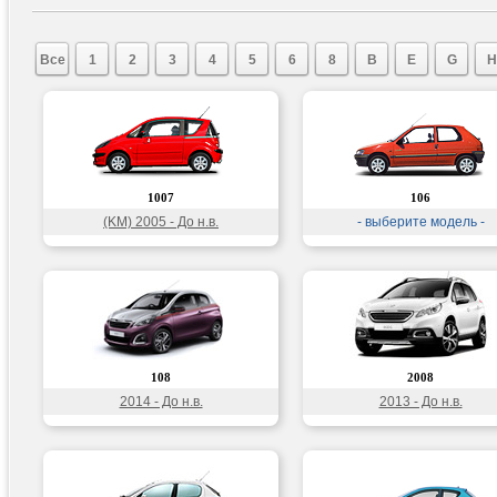
Все
1
2
3
4
5
6
8
B
E
G
H
1007
106
(KM) 2005 - До н.в.
- выберите модель -
108
2008
2014 - До н.в.
2013 - До н.в.